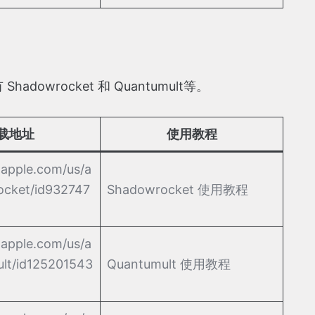
dowrocket 和 Quantumult等。
载地址
使用教程
.apple.com/us/a
ocket/id932747
Shadowrocket 使用教程
.apple.com/us/a
lt/id125201543
Quantumult 使用教程